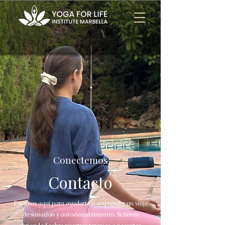
Conectemos
Contacto
Estamos aquí para ayudarte a emprender un viaje
de sanación y autodescubrimiento. Si tienes