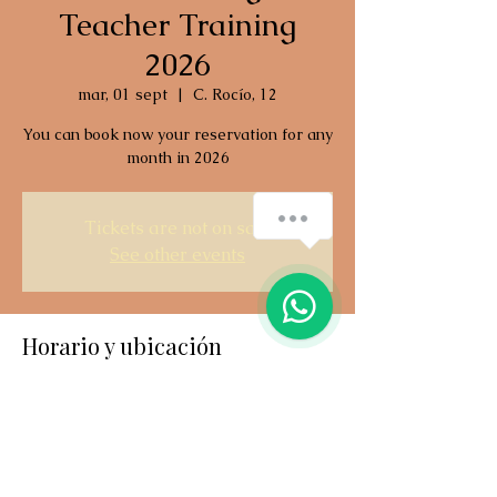
Teacher Training
2026
mar, 01 sept
  |  
C. Rocío, 12
You can book now your reservation for any
month in 2026
¿Cómo podemos ayudarte?
Tickets are not on sale
See other events
1
Horario y ubicación
01 sept 2026, 14:00 – 19 sept 2026, 14:00
C. Rocío, 12, C. Rocío, 12, 29601 Marbella,
Málaga, España
Última fecha disponible