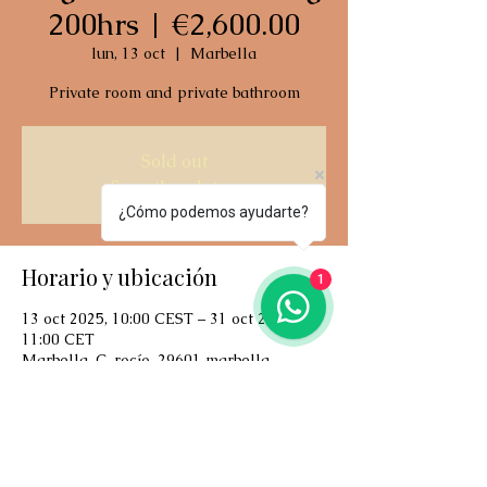
200hrs | €2,600.00
lun, 13 oct
  |  
Marbella
Private room and private bathroom
Sold out
See other dates
¿Cómo podemos ayudarte?
Horario y ubicación
1
13 oct 2025, 10:00 CEST – 31 oct 2025,
11:00 CET
Marbella, C. rocío, 29601 marbella,
málaga, spain
Acerca del evento