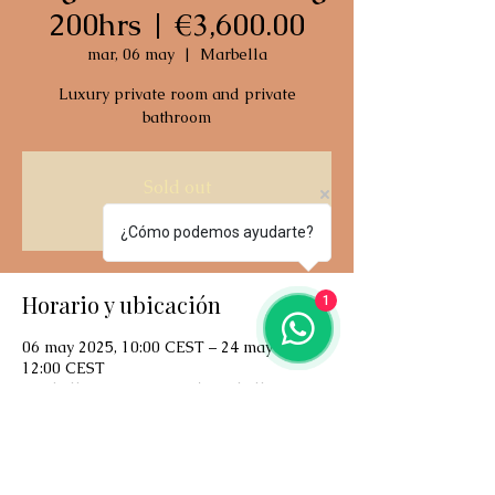
200hrs | €3,600.00
mar, 06 may
  |  
Marbella
Luxury private room and private
bathroom
Sold out
See other dates
¿Cómo podemos ayudarte?
Horario y ubicación
1
06 may 2025, 10:00 CEST – 24 may 2025,
12:00 CEST
Marbella, C. rocío, 29601 marbella,
málaga, spain
Acerca del evento